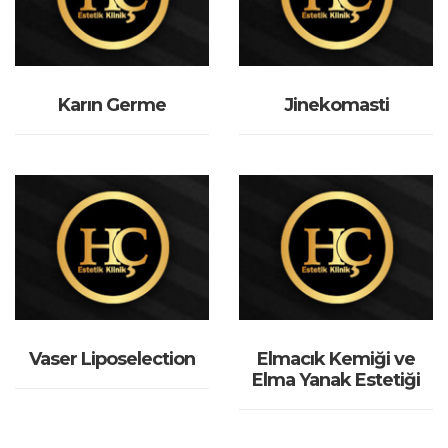
İNCELE
İNCELE
Karın Germe
Jinekomasti
İNCELE
İNCELE
Vaser Liposelection
Elmacık Kemiği ve
Elma Yanak Estetiği