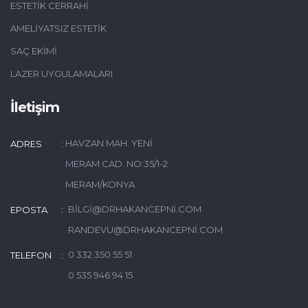
ESTETIK CERRAHI
AMELIYATSIZ ESTETIK
SAÇ EKIMI
LAZER UYGULAMALARI
İletişim
HAVZAN MAH. YENI
ADRES
MERAM CAD. NO:35/1-2
MERAM/KONYA
BILGI@DRHAKANCEPNI.COM
EPOSTA
RANDEVU@DRHAKANCEPNI.COM
0 332 350 55 51
TELEFON
0 535 946 94 15