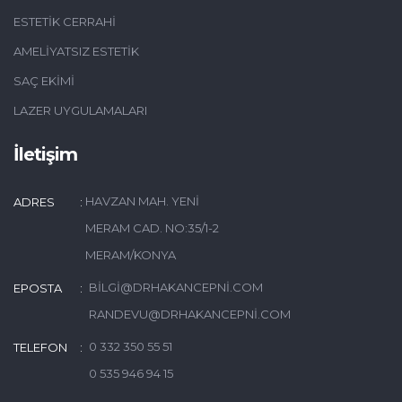
ESTETIK CERRAHI
AMELIYATSIZ ESTETIK
SAÇ EKIMI
LAZER UYGULAMALARI
İletişim
HAVZAN MAH. YENI
ADRES
MERAM CAD. NO:35/1-2
MERAM/KONYA
BILGI@DRHAKANCEPNI.COM
EPOSTA
RANDEVU@DRHAKANCEPNI.COM
0 332 350 55 51
TELEFON
0 535 946 94 15